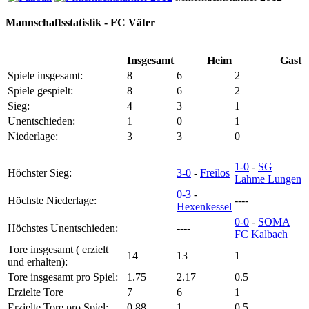
Mannschaftsstatistik - FC Väter
Insgesamt
Heim
Gast
Spiele insgesamt:
8
6
2
Spiele gespielt:
8
6
2
Sieg:
4
3
1
Unentschieden:
1
0
1
Niederlage:
3
3
0
1-0
-
SG
Höchster Sieg:
3-0
-
Freilos
Lahme Lungen
0-3
-
Höchste Niederlage:
----
Hexenkessel
0-0
-
SOMA
Höchstes Unentschieden:
----
FC Kalbach
Tore insgesamt ( erzielt
14
13
1
und erhalten):
Tore insgesamt pro Spiel:
1.75
2.17
0.5
Erzielte Tore
7
6
1
Erzielte Tore pro Spiel:
0.88
1
0.5