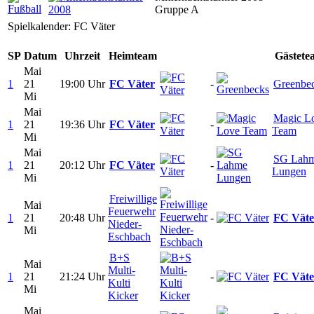
Gruppe A
Spielkalender: FC Väter
SP
Datum
Uhrzeit
Heimteam
Gästete
Mai
1
21
19:00 Uhr
FC Väter
-
Greenbe
Mi
Mai
Magic L
1
21
19:36 Uhr
FC Väter
-
Team
Mi
Mai
SG Lah
1
21
20:12 Uhr
FC Väter
-
Lungen
Mi
Freiwillige
Mai
Feuerwehr
1
21
20:48 Uhr
-
FC Väte
Nieder-
Mi
Eschbach
B+S
Mai
Multi-
1
21
21:24 Uhr
-
FC Väte
Kulti
Mi
Kicker
Mai