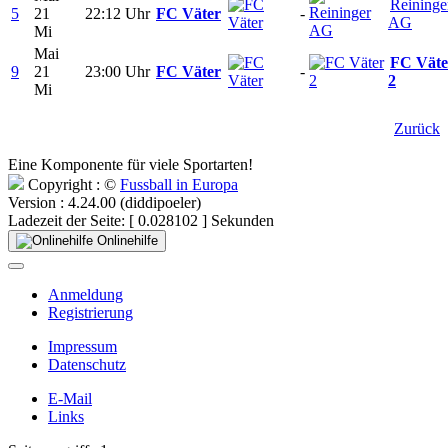
Reininge
5
21
22:12 Uhr
FC Väter
-
AG
Mi
Mai
FC Väte
9
21
23:00 Uhr
FC Väter
-
2
Mi
Zurück
Eine Komponente für viele Sportarten!
Copyright : ©
Fussball in Europa
Version : 4.24.00 (diddipoeler)
Ladezeit der Seite: [ 0.028102 ] Sekunden
Onlinehilfe
Anmeldung
Registrierung
Impressum
Datenschutz
E-Mail
Links